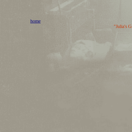
home
"Julia's 