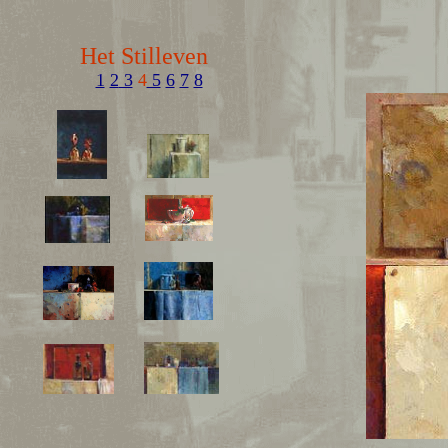
Het Stilleven
1
2
3
4
5
6
7
8